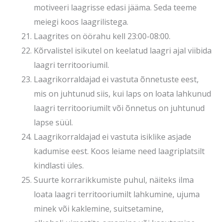
motiveeri laagrisse edasi jääma. Seda teeme
meiegi koos laagrilistega.
Laagrites on öörahu kell 23:00-08:00.
Kõrvalistel isikutel on keelatud laagri ajal viibida
laagri territooriumil.
Laagrikorraldajad ei vastuta õnnetuste eest,
mis on juhtunud siis, kui laps on loata lahkunud
laagri territooriumilt või õnnetus on juhtunud
lapse süül.
Laagrikorraldajad ei vastuta isiklike asjade
kadumise eest. Koos leiame need laagriplatsilt
kindlasti üles.
Suurte korrarikkumiste puhul, näiteks ilma
loata laagri territooriumilt lahkumine, ujuma
minek või kaklemine, suitsetamine,