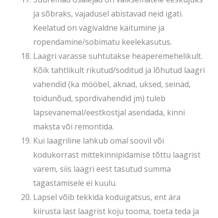
ja sõbraks, vajadusel abistavad neid igati.
Keelatud on vägivaldne käitumine ja
ropendamine/sobimatu keelekasutus.
Laagri varasse suhtutakse heaperemehelikult.
Kõik tahtlikult rikutud/soditud ja lõhutud laagri
vahendid (ka mööbel, aknad, uksed, seinad,
toidunõud, spordivahendid jm) tuleb
lapsevanemal/eestkostjal asendada, kinni
maksta või remontida.
Kui laagriline lahkub omal soovil või
kodukorrast mittekinnipidamise tõttu laagrist
varem, siis laagri eest tasutud summa
tagastamisele ei kuulu.
Lapsel võib tekkida koduigatsus, ent ära
kiirusta last laagrist koju tooma, toeta teda ja