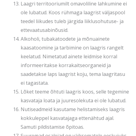
Laagri territooriumilt omavoliline lahkumine ei
ole lubatud. Koos rühmaga laagrist väljaspool
teedel liikudes tuleb järgida liiklusohutuse- ja
ettevaatusabinõusid.
Alkoholi, tubakatoodete ja mõnuainete
kaasatoomine ja tarbimine on laagris rangelt
keelatud. Nimetatud ainete leidmise korral
informeeritakse korrakaitseorganeid ja
saadetakse laps laagrist koju, tema laagritasu
ei tagastata.
Lõket teeme õhtuti laagris koos, selle tegemine
kasvataja loata ja juuresolekuta ei ole lubatud.
Nutiseadmeid kasutame helistamiseks laagris
kokkuleppel kasvatajaga ettenähtud ajal.
Samuti pildistamise õpitoas.
Suuremad osalejad on väiksematele eeskujuks