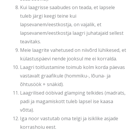
Kui laagrisse saabudes on teada, et lapsele
tuleb järgi keegi teine kui
lapsevanem/eestkostja, on vajalik, et
lapsevanem/eestkostja laagri juhatajaid sellest
teavitaks.
Meie laagrite vahetused on niivõrd lühikesed, et
külastuspäevi nende jooksul me ei korralda.
Laagri toitlustamine toimub kolm korda päevas
vastavalt graafikule (hommiku-, lõuna- ja
õhtusöök + snäkid).
Laagrilised ööbivad glamping telkides (madrats,
padi ja magamiskott tuleb lapsel ise kaasa
võtta).
Iga noor vastutab oma telgi ja isiklike asjade
korrashoiu eest.