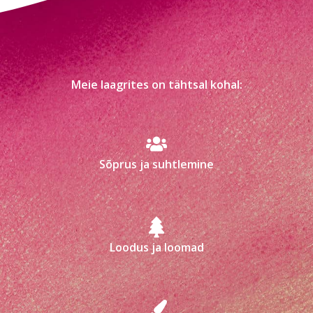
Meie laagrites on tähtsal kohal:
Sõprus ja suhtlemine
Loodus ja loomad