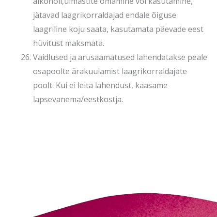
alkoholi,uimastite omamine või kasutamine,
jätavad laagrikorraldajad endale õiguse
laagriline koju saata, kasutamata päevade eest
hüvitust maksmata.
Vaidlused ja arusaamatused lahendatakse peale
osapoolte ärakuulamist laagrikorraldajate
poolt. Kui ei leita lahendust, kaasame
lapsevanema/eestkostja.