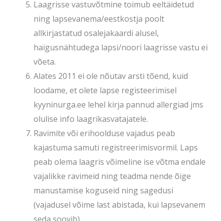
Laagrisse vastuvõtmine toimub eeltäidetud
ning lapsevanema/eestkostja poolt
allkirjastatud osalejakaardi alusel,
haigusnähtudega lapsi/noori laagrisse vastu ei
võeta.
Alates 2011 ei ole nõutav arsti tõend, kuid
loodame, et olete lapse registeerimisel
kyyninurga.ee lehel kirja pannud allergiad jms
olulise info laagrikasvatajatele.
Ravimite või erihoolduse vajadus peab
kajastuma samuti registreerimisvormil. Laps
peab olema laagris võimeline ise võtma endale
vajalikke ravimeid ning teadma nende õige
manustamise koguseid ning sagedusi
(vajadusel võime last abistada, kui lapsevanem
seda soovib).